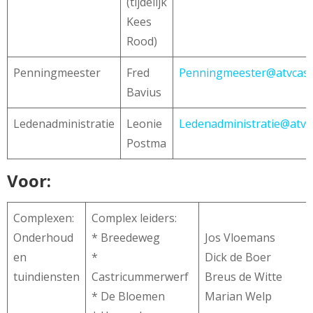
(tijdelijk
Kees
Rood)
Penningmeester
Fred
Penningmeester@atvcast
Bavius
Ledenadministratie
Leonie
Ledenadministratie@atvca
Postma
Voor:
Complexen:
Complex leiders:
Onderhoud
* Breedeweg
Jos Vloemans
en
*
Dick de Boer
tuindiensten
Castricummerwerf
Breus de Witte
* De Bloemen
Marian Welp