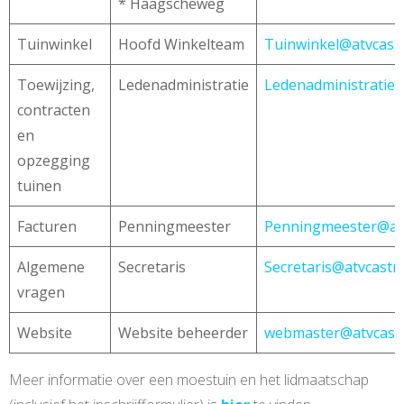
* Haagscheweg
Tuinwinkel
Hoofd Winkelteam
Tuinwinkel@atvcastr
Toewijzing,
Ledenadministratie
Ledenadministratie@
contracten
en
opzegging
tuinen
Facturen
Penningmeester
Penningmeester@atv
Algemene
Secretaris
Secretaris@atvcastri
vragen
Website
Website beheerder
webmaster@atvcastr
Meer informatie over een moestuin en het lidmaatschap