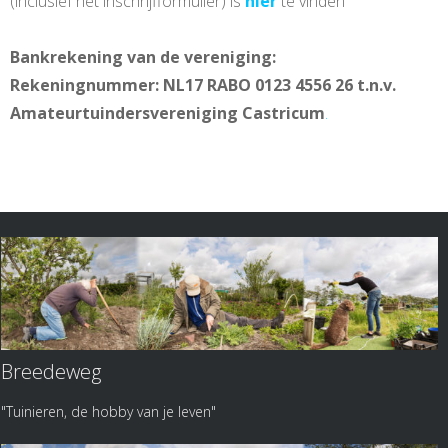
(inclusief het inschrijfformulier) is
hier
te vinden
Bankrekening van de vereniging:
Rekeningnummer: NL17 RABO 0123 4556 26 t.n.v.
Amateurtuindersvereniging Castricum
.
Breedeweg
"Tuinieren, de hobby van je leven"