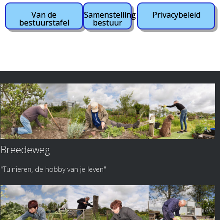
Van de
Samenstelling
Privacybeleid
bestuurstafel
bestuur
Breedeweg
"Tuinieren, de hobby van je leven"