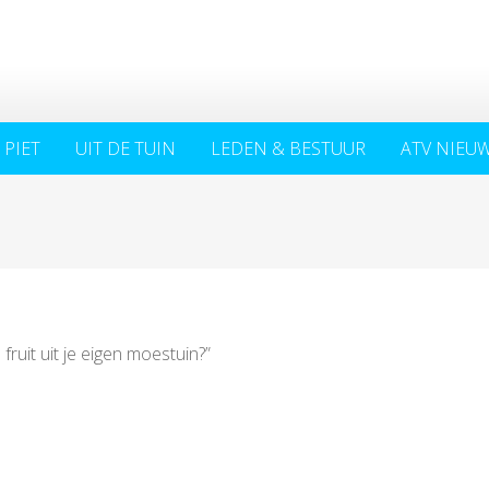
 PIET
UIT DE TUIN
LEDEN & BESTUUR
ATV NIEU
ruit uit je eigen moestuin?”