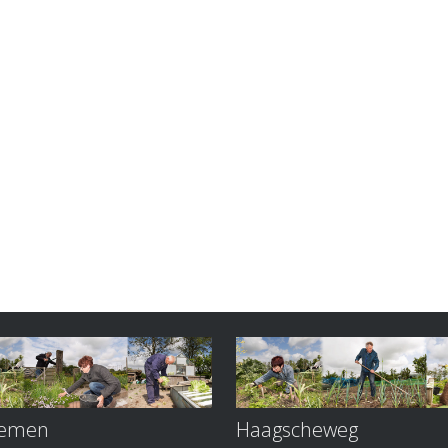
oemen
Haagscheweg